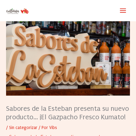
Ir
al
contenido
Sabores de la Esteban presenta su nuevo
producto… ¡El Gazpacho Fresco Kumato!
/
Sin categorizar
/ Por
Vibs