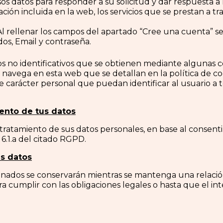
os datos para responder a su solicitud y dar respuesta a 
ción incluida en la web, los servicios que se prestan a tr
Al rellenar los campos del apartado “Cree una cuenta” se 
os, Email y contraseña.
s no identificativos que se obtienen mediante algunas c
avega en esta web que se detallan en la política de co
arácter personal que puedan identificar al usuario a t
iento de tus datos
ratamiento de sus datos personales, en base al consentim
6.1.a del citado RGPD.
us datos
nados se conservarán mientras se mantenga una relación
a cumplir con las obligaciones legales o hasta que el int