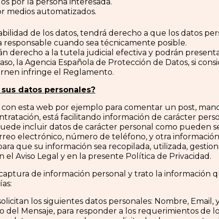
dos por la persona interesada.
or medios automatizados.
abilidad de los datos, tendrá derecho a que los datos pe
a responsable cuando sea técnicamente posible.
n derecho a la tutela judicial efectiva y podrán present
caso, la Agencia Española de Protección de Datos, si con
ernen infringe el Reglamento.
 sus datos personales?
con esta web por ejemplo para comentar un post, mandar
ontratación, está facilitando información de carácter per
ede incluir datos de carácter personal como pueden ser
orreo electrónico, número de teléfono, y otra información. 
para que su información sea recopilada, utilizada, gest
 el Aviso Legal y en la presente Política de Privacidad.
captura de información personal y trato la información qu
ías:
olicitan los siguientes datos personales: Nombre, Email
 del Mensaje, para responder a los requerimientos de lo