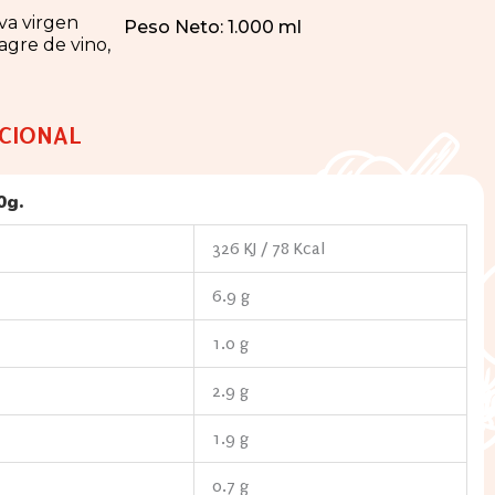
iva virgen
Peso Neto:
1.000 ml
nagre de vino,
CIONAL
0g.
326 KJ / 78 Kcal
6.9 g
1.0 g
2.9 g
1.9 g
0.7 g