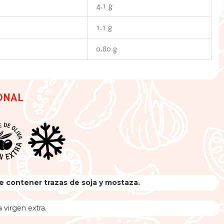
4.1 g
1.1 g
0.80 g
ONAL
 contener trazas de soja y mostaza.
 virgen extra.