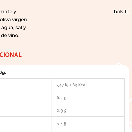
omate y
brik 1L
oliva virgen
, agua, sal y
 de vino.
CIONAL
0g.
347 KJ / 83 Kcal
6.2 g
0.9 g
5.2 g