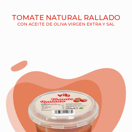
TOMATE NATURAL RALLADO
CON ACEITE DE OLIVA VIRGEN EXTRA Y SAL