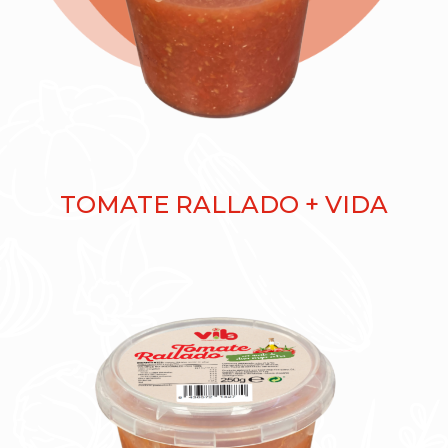
TOMATE RALLADO + VIDA