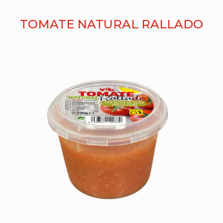
TOMATE NATURAL RALLADO