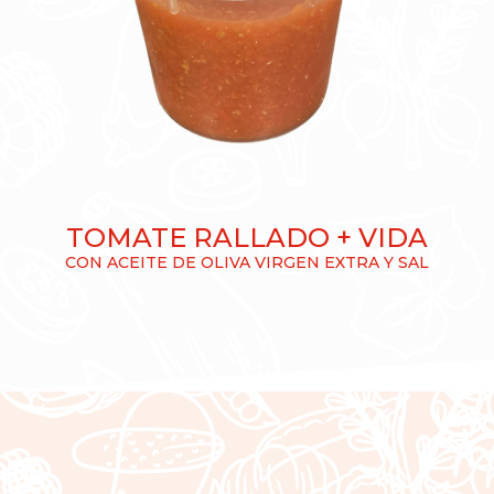
TOMATE RALLADO + VIDA
CON ACEITE DE OLIVA VIRGEN EXTRA Y SAL